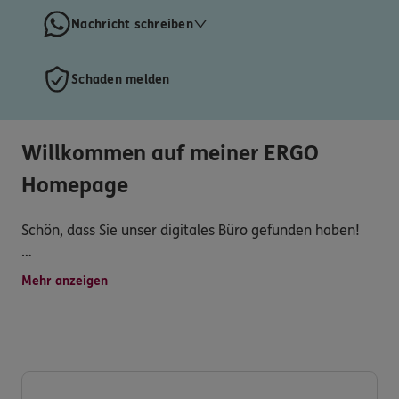
Nachricht schreiben
Schaden melden
Willkommen auf meiner ERGO
Homepage
Schön, dass Sie unser digitales Büro gefunden haben!
Hier können Sie 24 Stunden an 7 Tagen die Woche
Mehr anzeigen
einen Wunschtermin buchen, eine Whatsapp
versenden oder einen Rückruf vereinbaren.
Die Familie Spichal ist nun in der 3. Generation seit über
60 Jahren in dem Versicherungswesen ihren Kunden in