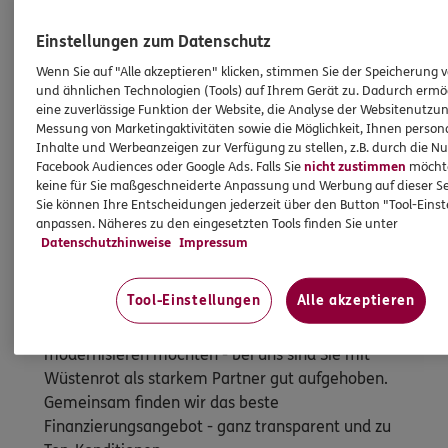
Einstellungen zum Datenschutz
Wenn Sie auf "Alle akzeptieren" klicken, stimmen Sie der Speicherung 
und ähnlichen Technologien (Tools) auf Ihrem Gerät zu. Dadurch ermö
eine zuverlässige Funktion der Website, die Analyse der Websitenutzun
Messung von Marketingaktivitäten sowie die Möglichkeit, Ihnen persona
Inhalte und Werbeanzeigen zur Verfügung zu stellen, z.B. durch die N
Facebook Audiences oder Google Ads. Falls Sie
nicht zustimmen
möchten
keine für Sie maßgeschneiderte Anpassung und Werbung auf dieser Se
Sie können Ihre Entscheidungen jederzeit über den Button "Tool-Eins
anpassen. Näheres zu den eingesetzten Tools finden Sie unter
Datenschutzhinweise
Impressum
Immobilienfinanzierung
So werden Wohnträume Wirklichkeit
Tool-Einstellungen
Alle akzeptieren
Ganz egal, ob Sie kaufen, bauen oder
modernisieren möchten - bei uns sind Sie mit
Wüstenrot als starkem Partner gut aufgehoben.
Gemeinsam finden wir das beste
Finanzierungsangebot - ganz transparent und zu