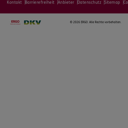
Kontakt
Barrierefreiheit
Anbieter
Datenschutz
Sitemap
Co
©
2026 ERGO. Alle Rechte vorbehalten.